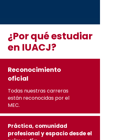
¿Por qué estudiar
en IUACJ?
Reconocimiento
oficial
Todas nuestras carreras
están reconocidas por el
MEC.
Práctica, comunidad
profesional y espacio desde el