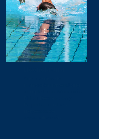
Licenciatura
Cuatro años de
formación universitaria
completa en Educación
Física, Recreación y
Deporte, con tres
trayectos de
especialización.