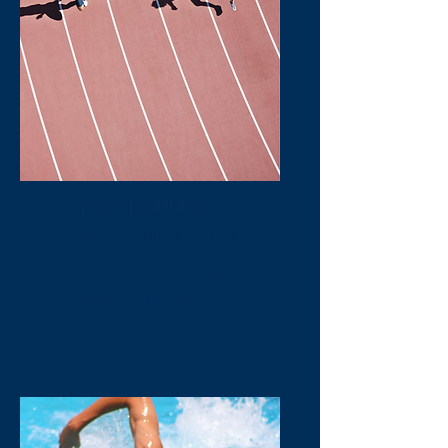
Tecnicaturas
Tres caminos cortos y
prácticos, Fitness, Fútbol
y Deporte con salida
laboral directa en dos o
tres años.