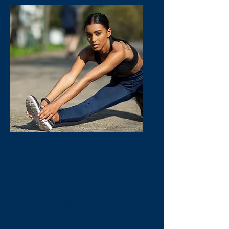
Posgrados
Maestría en Alto
Rendimiento en
Deportes de Equipo y
Especialización en
Prescripción de Ejercicios
Físicos, para profundizar
después del grado.