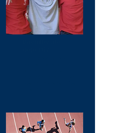
Bachillerato
deportivo
Para deportistas y
adolescentes que
quieren formar su
vocación deportiva sin
postergar sus estudios
de secundaria.